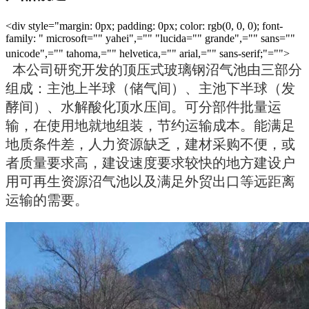
<div style="margin: 0px; padding: 0px; color: rgb(0, 0, 0); font-
family: " microsoft="" yahei",="" "lucida="" grande",="" sans=""
unicode",="" tahoma,="" helvetica,="" arial,="" sans-serif;"="">
本公司研究开发的顶压式玻璃钢沼气池由三部分
组成：主池上半球（储气间）、主池下半球（发
酵间）、水解酸化顶水压间。可分部件批量运
输，在使用地就地组装，节约运输成本。能满足
地质条件差，人力资源缺乏，建材采购不便，或
者质量要求高，建设速度要求较快的地方建设户
用可再生资源沼气池以及满足外贸出口等远距离
运输的需要。