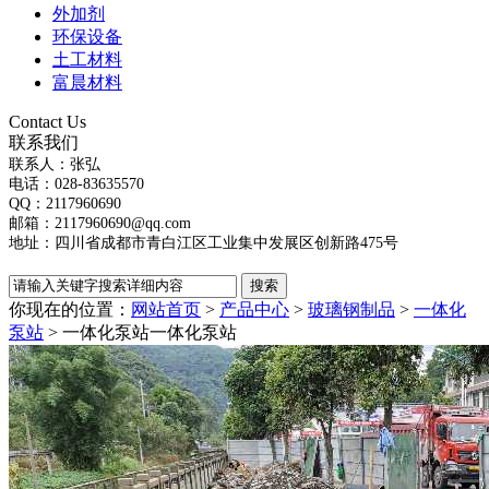
外加剂
环保设备
土工材料
富晨材料
Contact Us
联系我们
联系人：张弘
电话：028-83635570
QQ：2117960690
邮箱：2117960690@qq.com
地址：四川省成都市青白江区工业集中发展区创新路475号
你现在的位置：
网站首页
>
产品中心
>
玻璃钢制品
>
一体化
泵站
> 一体化泵站
一体化泵站