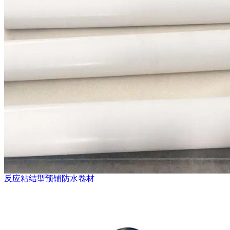
反应粘结型预铺防水卷材