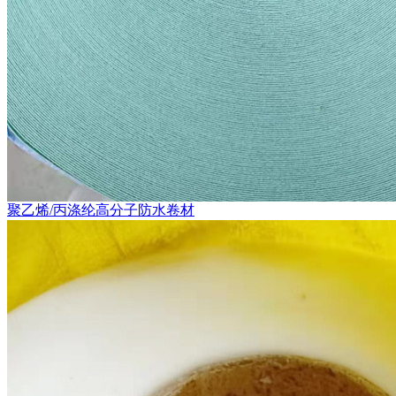
聚乙烯/丙涤纶高分子防水卷材