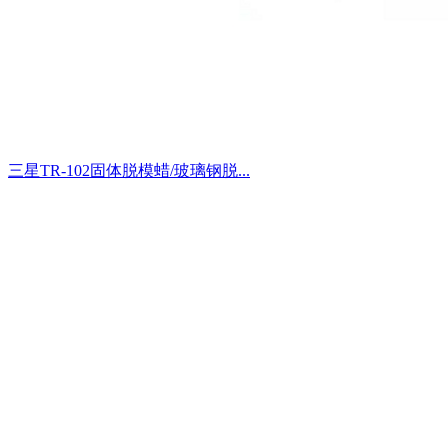
三星TR-102固体脱模蜡/玻璃钢脱...