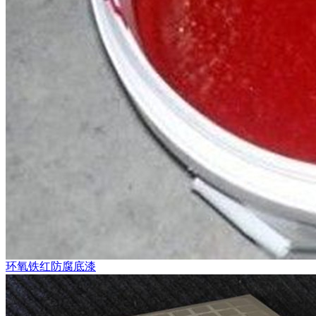
环氧铁红防腐底漆