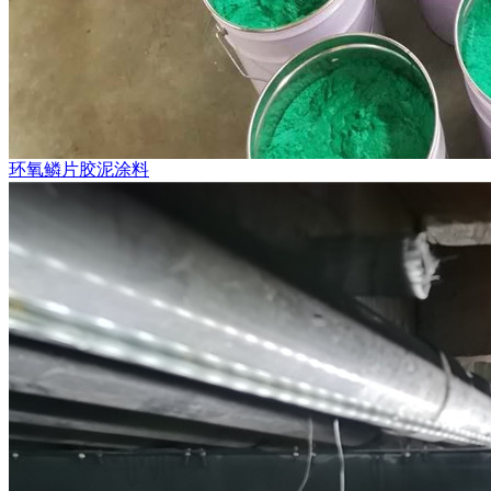
环氧鳞片胶泥涂料