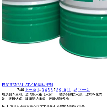
FUCHEN8811AT乙烯基粘接剂
7/46
上一页
1
..
3
4
5
6
7
8
9
10
11
..
46
下一页
玻璃钢养鱼池、玻璃钢水箱（水窖）、玻璃钢消防水池、玻璃钢化粪
池、玻璃钢罐、玻璃钢绝缘板、玻璃钢沼气池
地址:四川省成都市青白江区工业集中发展区创新路475号