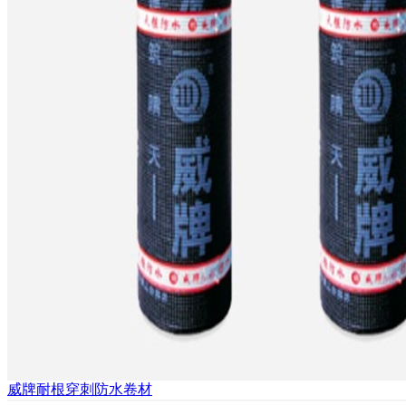
威牌耐根穿刺防水卷材