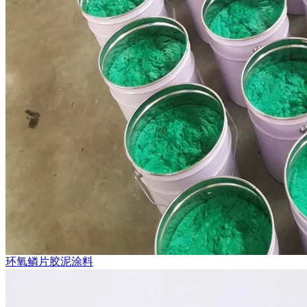
环氧鳞片胶泥涂料