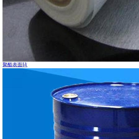
聚酯表面毡